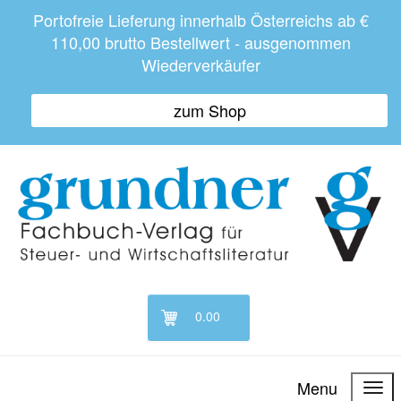
Portofreie Lieferung innerhalb Österreichs ab €
110,00 brutto Bestellwert - ausgenommen
Wiederverkäufer
zum Shop
0.00
Menu