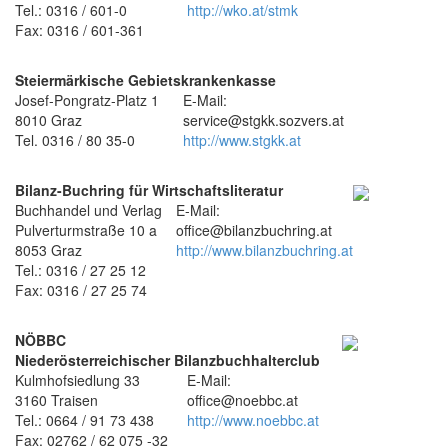
Tel.: 0316 / 601-0
http://wko.at/stmk
Fax: 0316 / 601-361
Steiermärkische Gebietskrankenkasse
Josef-Pongratz-Platz 1
E-Mail:
8010 Graz
service@stgkk.sozvers.at
Tel. 0316 / 80 35-0
http://www.stgkk.at
Bilanz-Buchring für Wirtschaftsliteratur
Buchhandel und Verlag
E-Mail:
Pulverturmstraße 10 a
office@bilanzbuchring.at
8053 Graz
http://www.bilanzbuchring.at
Tel.: 0316 / 27 25 12
Fax: 0316 / 27 25 74
NÖBBC
Niederösterreichischer Bilanzbuchhalterclub
Kulmhofsiedlung 33
E-Mail:
3160 Traisen
office@noebbc.at
Tel.: 0664 / 91 73 438
http://www.noebbc.at
Fax: 02762 / 62 075 -32