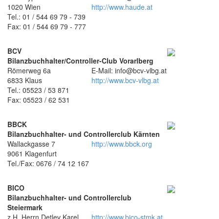
1020 Wien
http://www.haude.at
Tel.: 01 / 544 69 79 - 739
Fax: 01 / 544 69 79 - 777
BCV
Bilanzbuchhalter/Controller-Club Vorarlberg
Römerweg 6a
E-Mail: info@bcv-vlbg.at
6833 Klaus
http://www.bcv-vlbg.at
Tel.: 05523 / 53 871
Fax: 05523 / 62 531
BBCK
Bilanzbuchhalter- und Controllerclub Kärnten
Wallackgasse 7
http://www.bbck.org
9061 Klagenfurt
Tel./Fax: 0676 / 74 12 167
BICO
Bilanzbuchhalter- und Controllerclub
Steiermark
z.H. Herrn Detlev Karel
http://www.bico-stmk.at