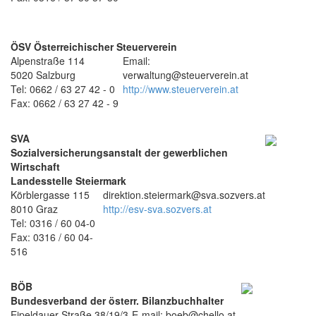
ÖSV Österreichischer Steuerverein
Alpenstraße 114
Email:
5020 Salzburg
verwaltung@steuerverein.at
Tel: 0662 / 63 27 42 - 0
http://www.steuerverein.at
Fax: 0662 / 63 27 42 - 9
SVA
Sozialversicherungsanstalt der gewerblichen
Wirtschaft
Landesstelle Steiermark
Körblergasse 115
direktion.steiermark@sva.sozvers.at
8010 Graz
http://esv-sva.sozvers.at
Tel: 0316 / 60 04-0
Fax: 0316 / 60 04-
516
BÖB
Bundesverband der österr. Bilanzbuchhalter
Eipeldauer Straße 38/19/3
E-mail: boeb@chello.at