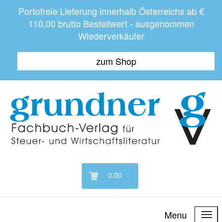
Portofreie Lieferung innerhalb Österreichs ab €
110,00 brutto Bestellwert - ausgenommen
Wiederverkäufer
zum Shop
0.00
Menu