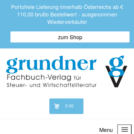
Portofreie Lieferung innerhalb Österreichs ab €
110,00 brutto Bestellwert - ausgenommen
Wiederverkäufer
zum Shop
0.00
Menu