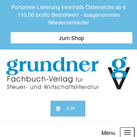
Portofreie Lieferung innerhalb Österreichs ab €
110,00 brutto Bestellwert - ausgenommen
Wiederverkäufer
zum Shop
0.00
Menu