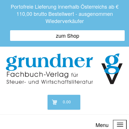
Portofreie Lieferung innerhalb Österreichs ab €
110,00 brutto Bestellwert - ausgenommen
Wiederverkäufer
zum Shop
0.00
Menu