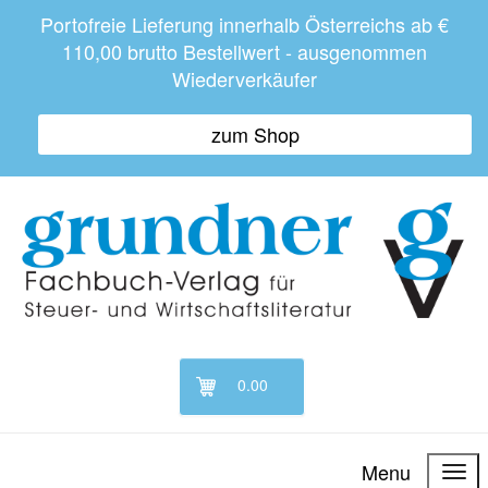
Portofreie Lieferung innerhalb Österreichs ab €
110,00 brutto Bestellwert - ausgenommen
Wiederverkäufer
zum Shop
0.00
Menu