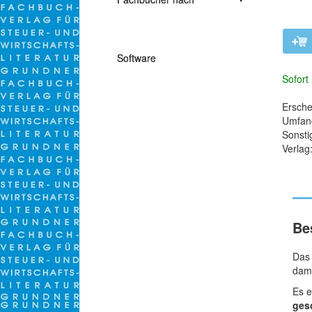
Themen
Software
Sofort 
Erschei
Umfang
Sonsti
Verlag
Be
Da
dami
Es e
ges