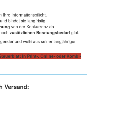
 Ihre Informationspflicht.
und bindet sie langfristig.
nnung
von der Konkurrenz ab.
s noch
zusätzlichen Beratungsbedarf
gibt.
ragender und weiß aus seiner langjährigen
euerblatt in Print-, Online- oder Kombi-
ch Versand: