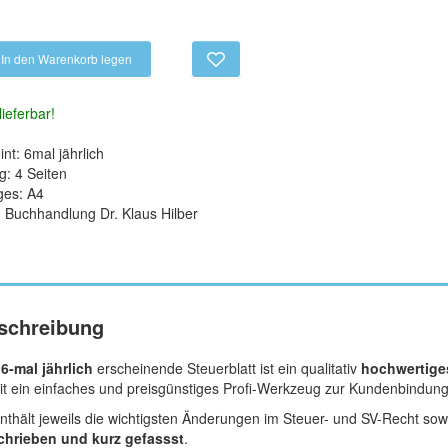
In den Warenkorb legen
lieferbar!
nt: 6mal jährlich
: 4 Seiten
ges: A4
: Buchhandlung Dr. Klaus Hilber
schreibung
s
6-mal jährlich
erscheinende Steuerblatt ist ein qualitativ
hochwertiges
t ein einfaches und preisgünstiges Profi-Werkzeug zur Kundenbindung
nthält jeweils die wichtigsten Änderungen im Steuer- und SV-Recht s
chrieben und kurz gefassst
.