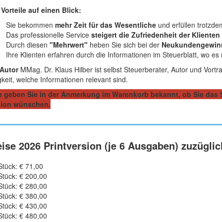
 Vorteile auf einen Blick:
Sie bekommen
mehr Zeit für das Wesentliche
und erfüllen trotzdem
Das professionelle Service
steigert die Zufriedenheit der Klienten
Durch diesen
"Mehrwert"
heben Sie sich bei der
Neukundengewi
Ihre Klienten erfahren durch die Informationen im Steuerblatt, wo e
Autor
MMag. Dr. Klaus Hilber ist selbst Steuerberater, Autor und Vort
gkeit, welche Informationen relevant sind.
e geben Sie in der Anmerkung im Warenkorb bekannt, ob Sie das St
sion wünschen.
eise 2026 Printversion (je 6 Ausgaben) zuzügli
tück: € 71,00
tück: € 200,00
tück: € 280,00
tück: € 380,00
tück: € 430,00
tück: € 480,00