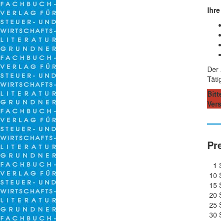
Ihre
Der
Täti
Bitt
Ver
Pr
1 S
10 S
15 S
20 S
25 S
30 S