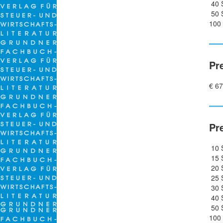
40 S
50 S
100 
Pr
€ 67
Pr
10 S
15 S
20 S
25 S
30 S
40 S
50 S
100 