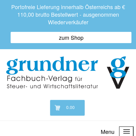
Portofreie Lieferung innerhalb Österreichs ab €
110,00 brutto Bestellwert - ausgenommen
Wiederverkäufer
zum Shop
0.00
Menu