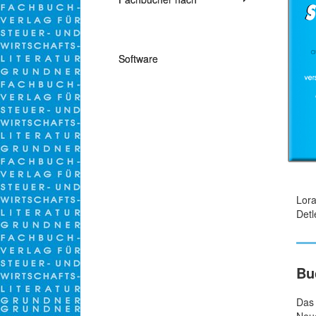
Themen
Software
Lora
Detl
Bu
Da