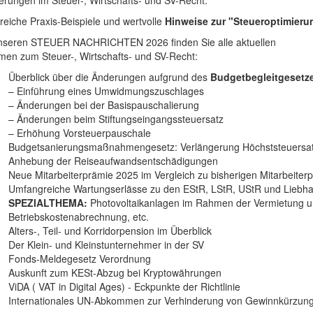
rungen im Steuer-, Wirtschafts- und SV-Recht.
reiche Praxis-Beispiele und wertvolle
Hinweise zur "Steueroptimieru
nseren STEUER NACHRICHTEN 2026 finden Sie alle aktuellen
en zum Steuer-, Wirtschafts- und SV-Recht:
Überblick über die Änderungen aufgrund des
Budgetbegleitgesetze
– Einführung eines Umwidmungszuschlages
– Änderungen bei der Basispauschalierung
– Änderungen beim Stiftungseingangssteuersatz
– Erhöhung Vorsteuerpauschale
Budgetsanierungsmaßnahmengesetz: Verlängerung Höchststeuersatz
Anhebung der Reiseaufwandsentschädigungen
Neue Mitarbeiterprämie 2025 im Vergleich zu bisherigen Mitarbeiter
Umfangreiche Wartungserlässe zu den EStR, LStR, UStR und Liebh
SPEZIALTHEMA:
Photovoltaikanlagen im Rahmen der Vermietung un
Betriebskostenabrechnung, etc.
Alters-, Teil- und Korridorpension im Überblick
Der Klein- und Kleinstunternehmer in der SV
Fonds-Meldegesetz Verordnung
Auskunft zum KESt-Abzug bei Kryptowährungen
ViDA ( VAT in Digital Ages) - Eckpunkte der Richtlinie
Internationales UN-Abkommen zur Verhinderung von Gewinnkürzun