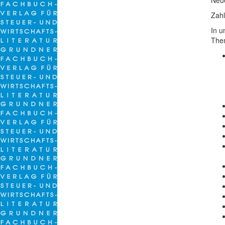
Neue
Zahl
In u
Them