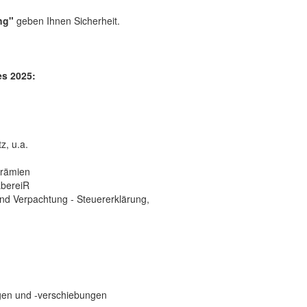
ng"
geben Ihnen Sicherheit.
s 2025:
, u.a.
prämien
abereiR
d Verpachtung - Steuererklärung,
gen und -verschiebungen