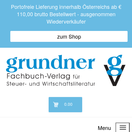
Portofreie Lieferung innerhalb Österreichs ab €
110,00 brutto Bestellwert - ausgenommen
Wiederverkäufer
zum Shop
0.00
Menu