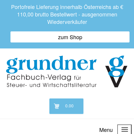
Portofreie Lieferung innerhalb Österreichs ab €
110,00 brutto Bestellwert - ausgenommen
Wiederverkäufer
zum Shop
0.00
Menu