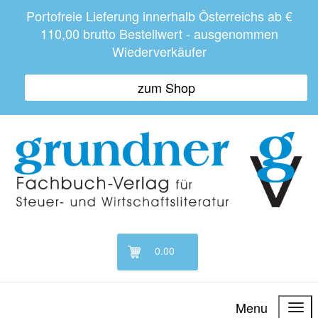
Portofreie Lieferung innerhalb Österreichs ab €
110,00 brutto Bestellwert - ausgenommen
Wiederverkäufer
zum Shop
0.00
Menu