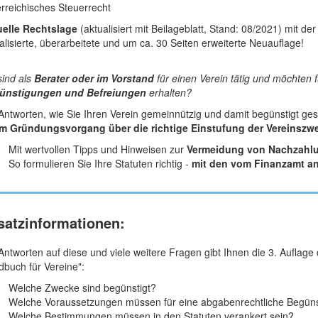
rreichisches Steuerrecht
uelle Rechtslage
(aktualisiert mit Beilageblatt, Stand: 08/2021) mit der
alisierte, überarbeitete und um ca. 30 Seiten erweiterte Neuauflage!
sind als
Berater oder im Vorstand
für einen Verein tätig und möchten f
ünstigungen und Befreiungen
erhalten?
Antworten, wie Sie Ihren Verein gemeinnützig und damit begünstigt ges
m Gründungsvorgang über die richtige Einstufung der Vereinszwe
Mit wertvollen Tipps und Hinweisen zur
Vermeidung von Nachzahl
So formulieren Sie Ihre Statuten richtig -
mit den vom Finanzamt an
satzinformationen:
Antworten auf diese und viele weitere Fragen gibt Ihnen die 3. Auflag
buch für Vereine":
Welche Zwecke sind begünstigt?
Welche Voraussetzungen müssen für eine abgabenrechtliche Begünsti
Welche Bestimmungen müssen in den Statuten verankert sein?