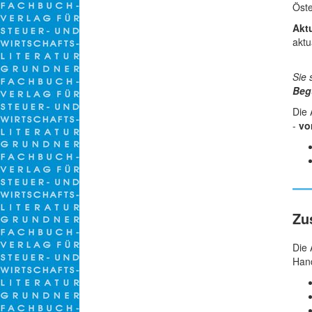
Öste
Akt
aktu
Sie 
Beg
Die 
-
vo
Zu
Die 
Hand