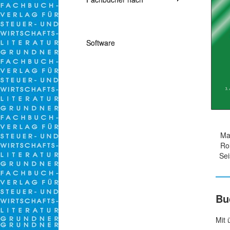
Themen
Software
Ma
Ro
Se
Bu
Mit 