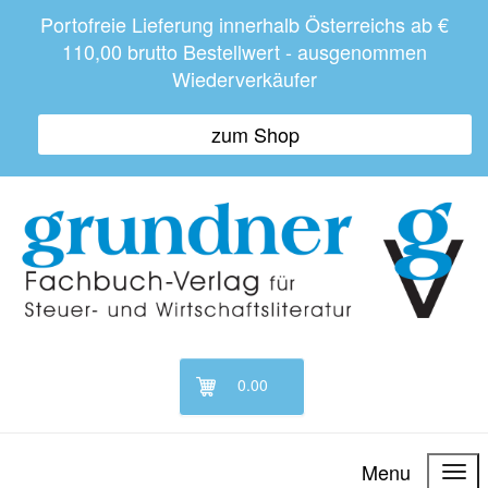
Portofreie Lieferung innerhalb Österreichs ab €
110,00 brutto Bestellwert - ausgenommen
Wiederverkäufer
zum Shop
0.00
Menu