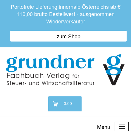
Portofreie Lieferung innerhalb Österreichs ab €
110,00 brutto Bestellwert - ausgenommen
Wiederverkäufer
zum Shop
0.00
Menu