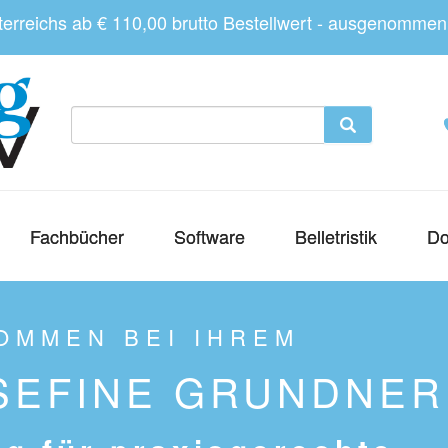
sterreichs ab € 110,00 brutto Bestellwert - ausgenomme
Fachbücher
Software
Belletristik
Do
OMMEN BEI IHREM
SEFINE GRUNDNER