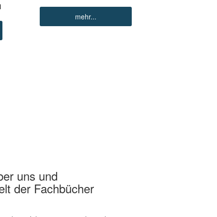
N
mehr...
ber uns und
elt der Fachbücher